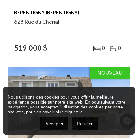
REPENTIGNY (REPENTIGNY)
628 Rue du Chenal
519 000 $
0
0
NOUVEAU
Nous utilisons des cookies pour vous offrir la meilleure
expérience possible sur notre site web. En poursuivant votre
navigation, vous acceptez l'utilisation des cookies par notre
site web, pour en savoir plus
cliquez ici
.
Accepter
Refuser