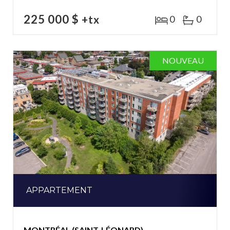
225 000 $
+tx
0
0
NOUVEAU
APPARTEMENT
MONTRÉAL (SAINT-LÉONARD)