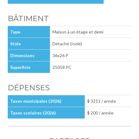
BÂTIMENT
Type
Maison à un étage et demi
Style
Détaché (Isolé)
Dimensions
36x26 P
Superficie
25058 PC
DÉPENSES
Taxes municipales (2026)
$ 3211 / année
Taxes scolaires (2026)
$ 200 / année