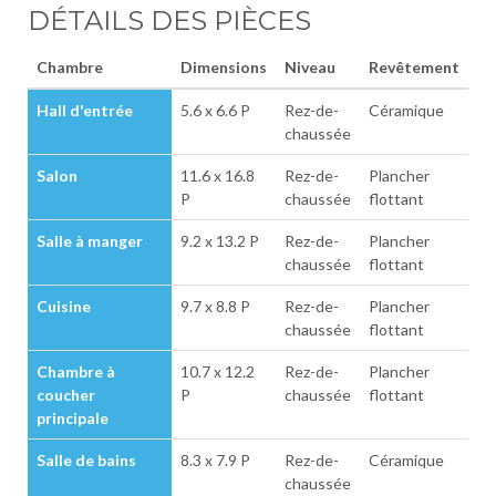
DÉTAILS DES PIÈCES
Chambre
Dimensions
Niveau
Revêtement
Hall d'entrée
5.6 x 6.6 P
Rez-de-
Céramique
chaussée
Salon
11.6 x 16.8
Rez-de-
Plancher
P
chaussée
flottant
Salle à manger
9.2 x 13.2 P
Rez-de-
Plancher
chaussée
flottant
Cuisine
9.7 x 8.8 P
Rez-de-
Plancher
chaussée
flottant
Chambre à
10.7 x 12.2
Rez-de-
Plancher
coucher
P
chaussée
flottant
principale
Salle de bains
8.3 x 7.9 P
Rez-de-
Céramique
chaussée