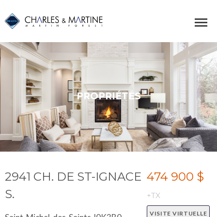
PROPRIÉTÉS
2941 CH. DE ST-IGNACE
474 900 $
S.
+TX
VISITE VIRTUELLE