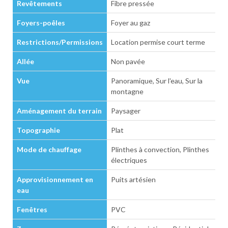
Revêtements
Fibre pressée
Foyers-poêles
Foyer au gaz
Restrictions/Permissions
Location permise court terme
Allée
Non pavée
Vue
Panoramique, Sur l'eau, Sur la
montagne
Aménagement du terrain
Paysager
Topographie
Plat
Mode de chauffage
Plinthes à convection, Plinthes
électriques
Approvisionnement en
Puits artésien
eau
Fenêtres
PVC