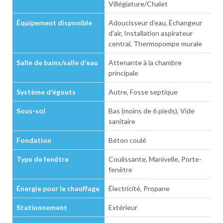
Villégiature/Chalet
Équipement disponible
Adoucisseur d'eau, Échangeur
d'air, Installation aspirateur
central, Thermopompe murale
Salle de bains/salle d'eau
Attenante à la chambre
principale
Système d'égouts
Autre, Fosse septique
Sous-sol
Bas (moins de 6 pieds), Vide
sanitaire
Fondation
Béton coulé
Type de fenêtre
Coulissante, Manivelle, Porte-
fenêtre
Énergie pour le chauffage
Électricité, Propane
Stationnement
Extérieur