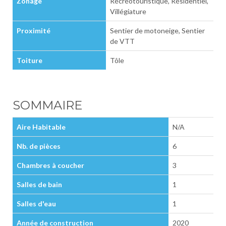
Zonage
Récréotouristique, Résidentiel,
Villégiature
Proximité
Sentier de motoneige, Sentier
de VTT
Toiture
Tôle
SOMMAIRE
Aire Habitable
N/A
Nb. de pièces
6
Chambres à coucher
3
Salles de bain
1
Salles d'eau
1
Année de construction
2020