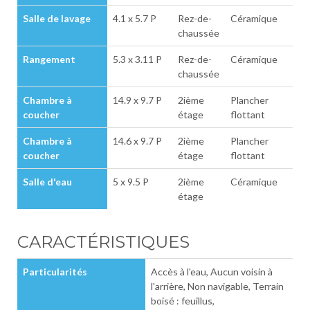
Salle de lavage
4.1 x 5.7 P
Rez-de-
Céramique
chaussée
Rangement
5.3 x 3.11 P
Rez-de-
Céramique
chaussée
Chambre à
14.9 x 9.7 P
2ième
Plancher
coucher
étage
flottant
Chambre à
14.6 x 9.7 P
2ième
Plancher
coucher
étage
flottant
Salle d'eau
5 x 9.5 P
2ième
Céramique
étage
CARACTÉRISTIQUES
Particularités
Accès à l'eau, Aucun voisin à
l'arrière, Non navigable, Terrain
boisé : feuillus,