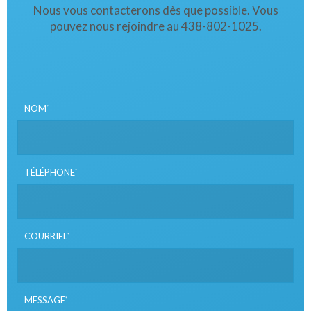
Nous vous contacterons dès que possible. Vous
pouvez nous rejoindre au 438-802-1025.
NOM
*
TÉLÉPHONE
*
COURRIEL
*
MESSAGE
*