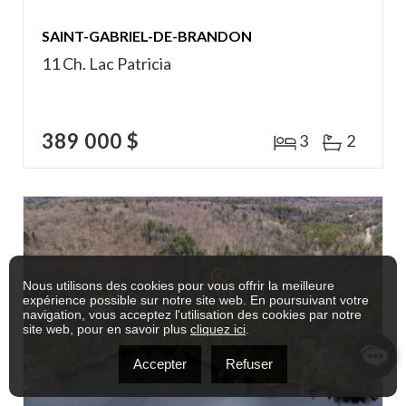
SAINT-GABRIEL-DE-BRANDON
11 Ch. Lac Patricia
389 000 $
3
2
Nous utilisons des cookies pour vous offrir la meilleure
expérience possible sur notre site web. En poursuivant votre
navigation, vous acceptez l'utilisation des cookies par notre
site web, pour en savoir plus
cliquez ici
.
Accepter
Refuser