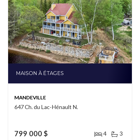
MAISON À ÉTAGES
MANDEVILLE
647 Ch. du Lac-Hénault N.
799 000 $
4
3