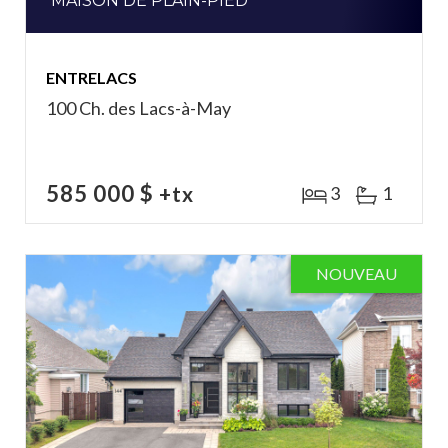
MAISON DE PLAIN-PIED
ENTRELACS
100 Ch. des Lacs-à-May
585 000 $
+tx
3
1
NOUVEAU