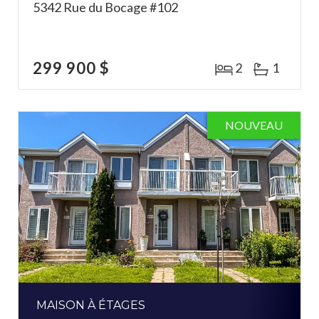
5342 Rue du Bocage #102
299 900 $
2
1
NOUVEAU
MAISON À ÉTAGES