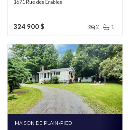
1671 Rue des Érables
324 900 $
2
1
MAISON DE PLAIN-PIED